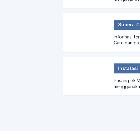
Supera C
Informasi te
Care dan pr
Instalasi
Pasang eSIM
menggunakan