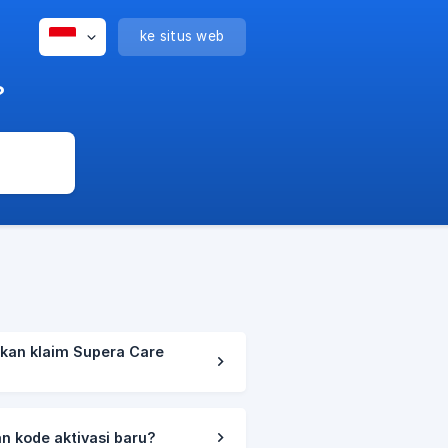
ke situs web
?
kan klaim Supera Care
 kode aktivasi baru?