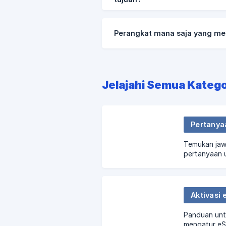
Perangkat mana saja yang m
Jelajahi Semua Katego
Pertanya
Temukan jaw
pertanyaan 
Superalink.
Aktivasi 
Panduan unt
mengatur eSI