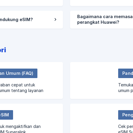
Bagaimana cara memasan
endukung eSIM?
perangkat Huawei?
ri
an Umum (FAQ)
Pand
aban cepat untuk
Temukan
umum tentang layanan
umum p
eSIM
Peng
uk mengaktifkan dan
Cek pe
M Superalink.
eSIM Su