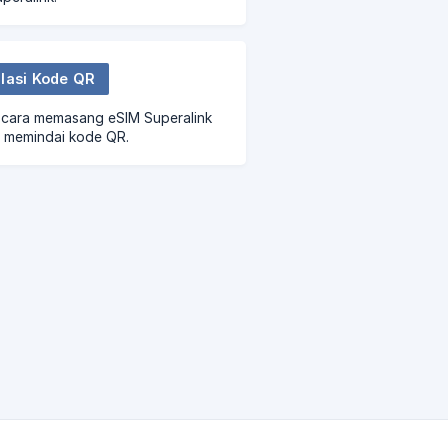
alasi Kode QR
i cara memasang eSIM Superalink
 memindai kode QR.