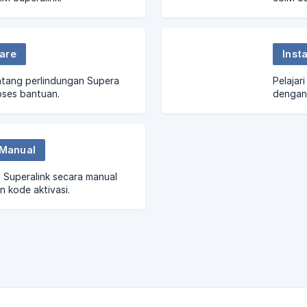
are
Inst
ntang perlindungan Supera
Pelajar
oses bantuan.
dengan
 Manual
 Superalink secara manual
 kode aktivasi.